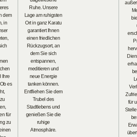
außer
eres
Ruhe. Unsere
Me
on dem
Lage am ruhigsten
bi
, in
Ort in ganz Karatu
nser
garantiert Ihnen
ersc
ten,
einen friedlichen
P
ich
Rückzugsort, an
her
dem Sie sich
Dien
amen
entspannen,
erha
ichen
meditieren und
be
l Ihre
neue Energie
L
 Ob es
tanken können.
Verh
ht,
Entfliehen Sie dem
Zufri
 zu
Trubel des
für 
en,
Stadtlebens und
Stelle
n für
genießen Sie die
bes
ng zu
ruhige
Erw
einen
Atmosphäre.
über