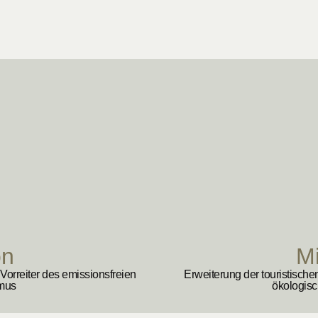
on
M
Vorreiter des emissionsfreien
Erweiterung der touristische
mus
ökologis