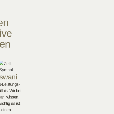
en
ive
pen
swani
s-Leistungs-
ltnis: Wir bei
ani wissen,
ichtig es ist,
einen