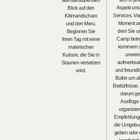
atemberaubenden
Aspekt uns
Blick auf den
Services. V
Kilimandscharo
Moment an
und den Meru.
dem Sie u
Beginnen Sie
Camp betre
Ihren Tag mit einer
kümmern s
malerischen
unsere
Kulisse, die Sie in
aufmerks
Staunen versetzen
und freundl
wird.
Butler um al
Bedürfnisse.
darum ge
Ausflüge
organisier
Empfehlunge
die Umgebu
geben oder 