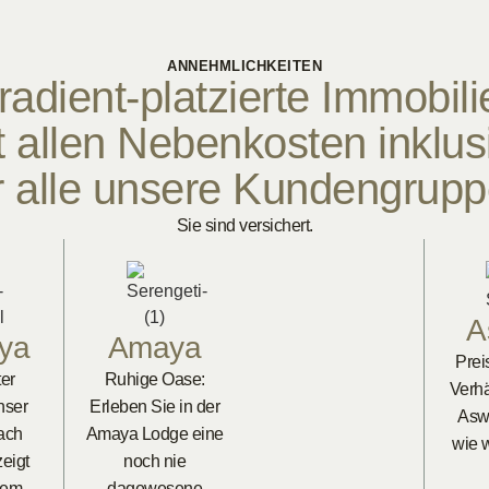
ANNEHMLICHKEITEN
radient-platzierte Immobili
t allen Nebenkosten inklus
r alle unsere Kundengrup
Sie sind versichert.
A
ya
Amaya
Prei
er
Ruhige Oase:
Verhä
nser
Erleben Sie in der
Asw
ach
Amaya Lodge eine
wie w
eigt
noch nie
dem
dagewesene