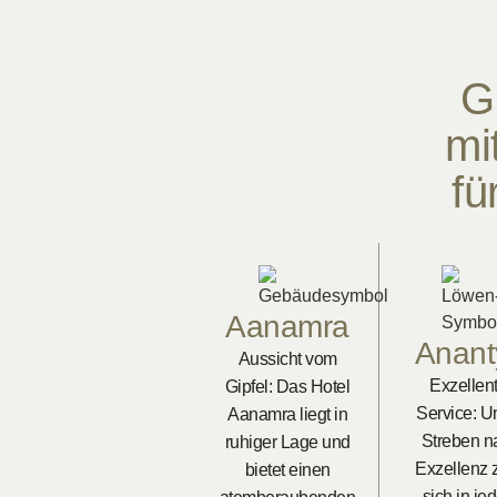
G
mi
fü
Aanamra
Anant
Aussicht vom
Exzellent
Gipfel: Das Hotel
Service: U
Aanamra liegt in
Streben n
ruhiger Lage und
Exzellenz z
bietet einen
sich in je