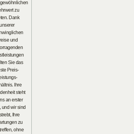
gewöhnlichen
hrwert zu
eten. Dank
unserer
hwinglichen
reise und
vorragenden
stleistungen
lten Sie das
ste Preis-
eistungs-
ältnis. Ihre
edenheit steht
uns an erster
, und wir sind
trebt, Ihre
artungen zu
treffen, ohne