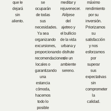
que le
se
meditar y
máximo
dejará
ocuparán
rejuvenecer.
rendimiento
sin
de todas
Aléjese
por su
aliento.
sus
del
inversión.
necesidades.
ajetreo y
Priorizamos
Ya sea
el bullicio
su
organizando
de la vida
satisfacción
excursiones,
urbana y
y nos
proporcionando
disfrute
esforzamos
recomendaciones
de un
por
locales o
ambiente
superar
garantizando
sereno.
sus
una
expectativas
estancia
sin
cómoda,
comprometer
hacemos
la
todo lo
calidad.
posible