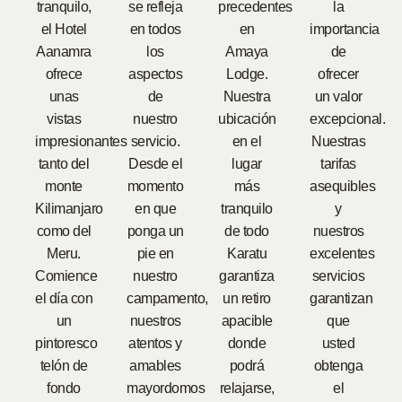
tranquilo,
se refleja
precedentes
la
el Hotel
en todos
en
importancia
Aanamra
los
Amaya
de
ofrece
aspectos
Lodge.
ofrecer
unas
de
Nuestra
un valor
vistas
nuestro
ubicación
excepcional.
impresionantes
servicio.
en el
Nuestras
tanto del
Desde el
lugar
tarifas
monte
momento
más
asequibles
Kilimanjaro
en que
tranquilo
y
como del
ponga un
de todo
nuestros
Meru.
pie en
Karatu
excelentes
Comience
nuestro
garantiza
servicios
el día con
campamento,
un retiro
garantizan
un
nuestros
apacible
que
pintoresco
atentos y
donde
usted
telón de
amables
podrá
obtenga
fondo
mayordomos
relajarse,
el