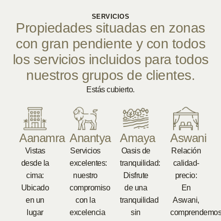
SERVICIOS
Propiedades situadas en zonas
con gran pendiente y con todos
los servicios incluidos para todos
nuestros grupos de clientes.
Estás cubierto.
Aanamra
Anantya
Amaya
Aswani
Vistas
Servicios
Oasis de
Relación
desde la
excelentes:
tranquilidad:
calidad-
cima:
nuestro
Disfrute
precio:
Ubicado
compromiso
de una
En
en un
con la
tranquilidad
Aswani,
lugar
excelencia
sin
comprendemo